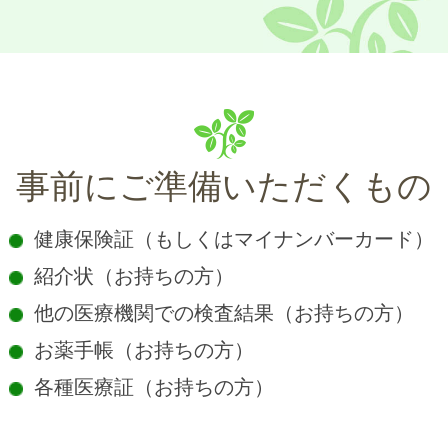
初
診
の
事前にご準備いただくもの
方
健康保険証（もしくはマイナンバーカード）
へ
紹介状（お持ちの方）
他の医療機関での検査結果（お持ちの方）
2024.09.02
by
お薬手帳（お持ちの方）
kanda_kanri
各種医療証（お持ちの方）