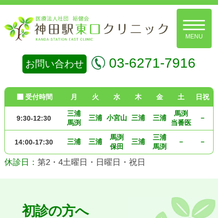
コ
メ
ン
ニ
ュ
テ
ー
神
ン
03-6271-7916
お問い合わせ
田
ツ
駅
へ
受付時間
月
火
水
木
金
土
日祝
ス
東
キ
三浦
馬渕
三浦
小宮山
三浦
三浦
－
9:30-12:30
口
馬渕
当番医
ッ
ク
馬渕
三浦
プ
三浦
三浦
三浦
－
－
14:00-17:30
保田
馬渕
リ
休診日：
第2・4土曜日・日曜日・祝日
ニ
ッ
ク
初診の方へ